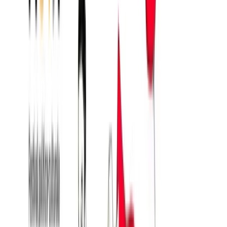
Nel dicembre 2021, l’ex wide receiver Demaryius Thomas
è stato trovato morto nella sua casa all’età di 33 anni in
seguito a complicazioni dovute a un disturbo epilettico.
L’autopsia ha accertato che era affetto da CTE al secondo
stadio.
In realtà, la CTE è stata diagnosticata postuma a più di
300
ex giocatori
.
Data l’entità di questi casi, la mancanza di precauzioni nei
confronti delle lesioni alla testa di Tagavailoa è allarmante.
Tagavailoa potrebbe non aver manifestato sintomi evidenti
di commozione cerebrale durante la partita, ma è risaputo
che spesso ci vuole un po’ di tempo prima che i sintomi si
manifestino. Tagovailoa avrebbe potuto essere valutato da