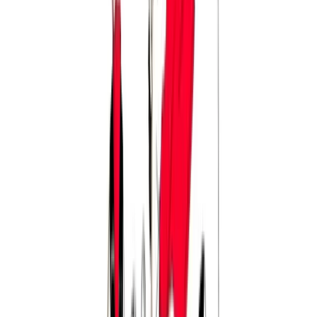
colpito durante un’azione di gioco il 12 dicembre, il
protocollo della NFL li ha delusi. Il compagno di squadra
di Parker, Nelson Agholor, ha notato che Parker
aveva le
vertigini e non riusciva a stare in piedi
. Agholor ha cercato
freneticamente di fermare il gioco per permettere a Parker
di ricevere cure mediche, ma i suoi sforzi sono stati
ignorati. Parker
ha denunciato la NFL
per come ha gestito
la sua commozione cerebrale.
L’autodenuncia non è la
soluzione
La NFL fa ancora troppo affidamento sull’autodenuncia
delle commozioni cerebrali da parte dei giocatori, anche se
questi ultimi, a causa della commozione, potrebbero