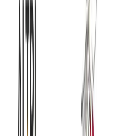
confronti dei suoi giocatori e di insabbiamento dell’enorme
tributo che le lesioni alla testa comportano per i giocatori,
il fatto che esista un protocollo sulle commozioni cerebrali
è il risultato di una lotta. Ex giocatori, attivisti e ricercatori
medici chiedono da tempo che vengano riconosciuti i
devastanti effetti a lungo termine delle commozioni
cerebrali e dell’encefalopatia traumatica cronica sui
giocatori e che vengano adottate misure per prevenirli.
La CTE è una malattia degenerativa progressiva del
cervello causata da ripetuti colpi alla testa. Può essere
diagnosticata solo postuma.
Uno studio del 2017
dell’Università di Boston
ha rilevato che il 99% degli ex
giocatori della NFL soffre di CTE, così come fino all’87%
dei giocatori di livelli inferiori, tra cui il football delle
scuole superiori e dei college.