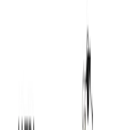
playoffs.
@JayGlazer
adds that
on Monday, when coach Mike
McDaniel asked Tua why did he
made some of the decisions he
was making, Tua said he doesn't
remember. Which was very
concerning.
pic.twitter.com/TLJloPGrQb
— Dov Kleiman
(@NFL_DovKleiman)
January
1, 2023
Dopo decenni di negligenza da parte della NFL nei